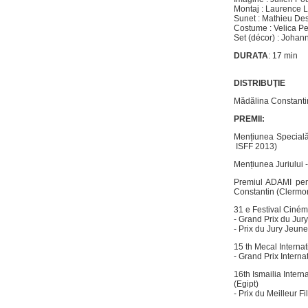
Montaj : Laurence L
Sunet : Mathieu Des
Costume : Velica P
Set (décor) : Johan
DURATA
: 17 min
DISTRIBUŢIE
Mădălina Constanti
PREMII:
Mențiunea Specială 
ISFF 2013)
Mențiunea Juriului 
Premiul ADAMI pent
Constantin (Clermo
31 e Festival Cinéma
- Grand Prix du Jury
- Prix du Jury Jeun
15 th Mecal Internat
- Grand Prix Interna
16th Ismailia Intern
(Egipt)
- Prix du Meilleur Fi