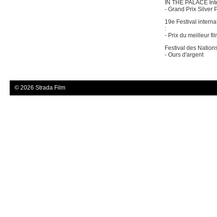
IN THE PALACE Inter
- Grand Prix Silver 
19e Festival intern
:
- Prix du meilleur f
Festival des Nation
- Ours d'argent
© 2026 Strada Film