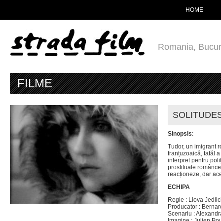
HOME
Romania, Bucur
FILME
SOLITUDES
Sinopsis
:
Tudor, un imigrant r
franțuzoaică, tatăl a
interpret pentru poli
prostituate românce
reacționeze, dar acea
ECHIPA
Regie : Liova Jedlic
Producator : Bernar
Scenariu : Alexand
Imagine : Julien Po