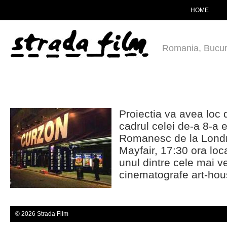
HOME
Romania, Bucur
Proiectia va avea loc 
cadrul celei de-a 8-a e
Romanesc de la Londr
Mayfair, 17:30 ora loc
unul dintre cele mai v
cinematografe art-hou
© 2026 Strada Film