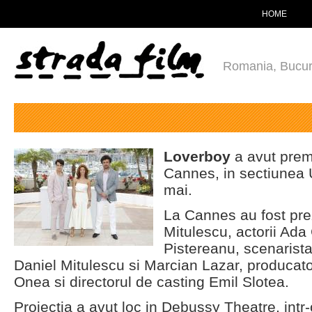
HOME
Romania, Bucur
Loverboy
a avut premi
Cannes, in sectiunea 
mai.
La Cannes au fost prez
Mitulescu, actorii Ad
Pistereanu, scenarist
Daniel Mitulescu si Marcian Lazar, producat
Onea si directorul de casting Emil Slotea.
Proiectia a avut loc in Debussy Theatre, intr