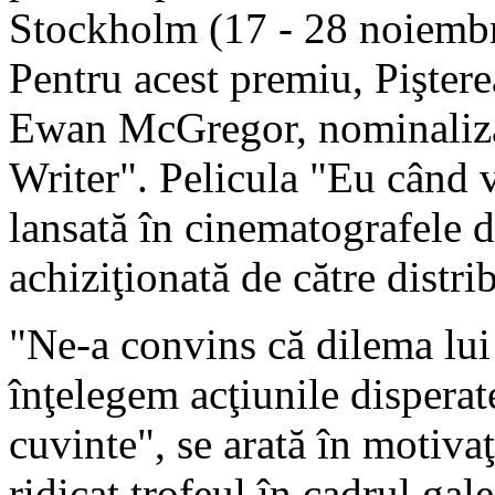
Stockholm (17 - 28 noiembr
Pentru acest premiu, Piştere
Ewan McGregor, nominalizat
Writer". Pelicula "Eu când vr
lansată în cinematografele 
achiziţionată de către distri
"Ne-a convins că dilema lui 
înţelegem acţiunile disperate
cuvinte", se arată în motiva
ridicat trofeul în cadrul gal